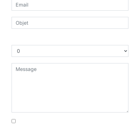
Combien font dix plus huit
En cochant cette case, j'accepte les
conditions particulières ci-dessous **