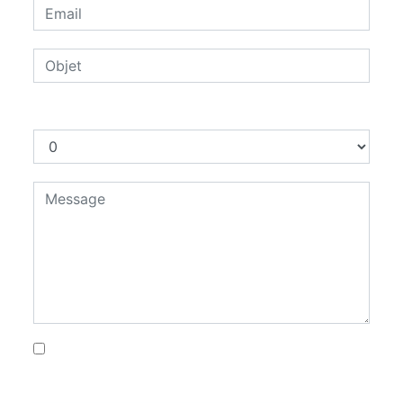
Combien font trois plus quatre
En cochant cette case, j'accepte les
conditions particulières ci-dessous **