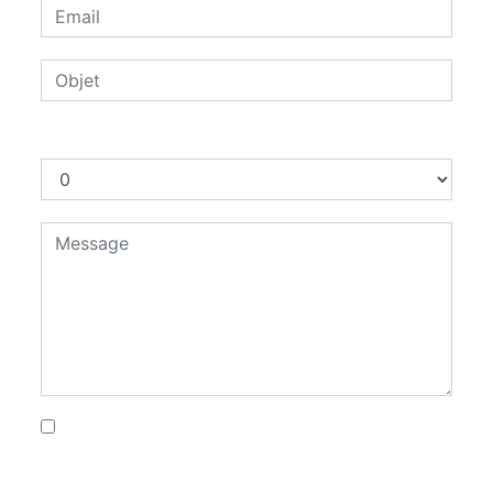
Combien font zéro plus zéro
En cochant cette case, j'accepte les
conditions particulières ci-dessous **