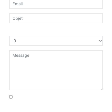
Combien font cinq plus sept
En cochant cette case, j'accepte les
conditions particulières ci-dessous **