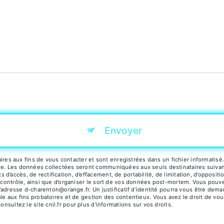
tions particulières ci-dessous **
Envoyer
 aux fins de vous contacter et sont enregistrées dans un fichier informatisé. 
e. Les données collectées seront communiquées aux seuls destinataires suivants:
’accès, de rectification, d’effacement, de portabilité, de limitation, d’opposit
 contrôle, ainsi que d’organiser le sort de vos données post-mortem. Vous pouvez
à l'adresse d-charenton@orange.fr. Un justificatif d'identité pourra vous être 
le aux fins probatoires et de gestion des contentieux. Vous avez le droit de vou
Consultez le site cnil.fr pour plus d’informations sur vos droits.