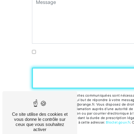
En cochant cette case, j'accepte les condi
** Les données personnelles communiquées sont nécessaires
sous-traitants dans le seul but de répondre à votre messag
45500 Gien d-charenton@orange.fr. Vous disposez de droits d
droit d’introduire une réclamation auprès d’une autorité de
l'Hôtel de Ville, 45500 Gien ou par courrier électronique 
Ce site utilise des cookies et
prise de contact puis pendant la durée de prescription léga
vous donne le contrôle sur
téléphonique, disponible à cette adresse:
Bloctel.gouv.fr
. 
ceux que vous souhaitez
activer