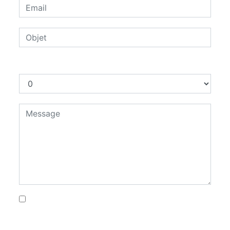
Combien font zéro plus trois
En cochant cette case, j'accepte les
conditions particulières ci-dessous **