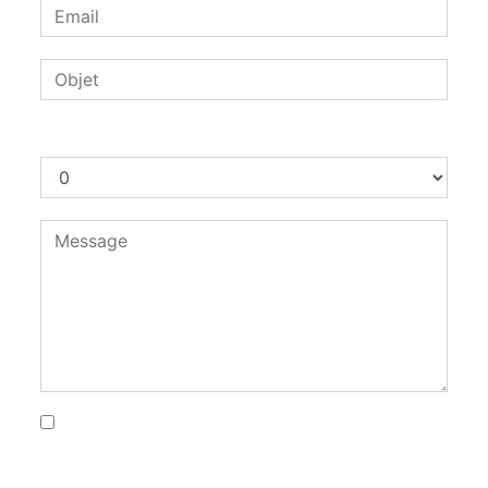
Combien font quatre plus neuf
En cochant cette case, j'accepte les
conditions particulières ci-dessous **