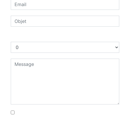
Combien font dix plus zéro
En cochant cette case, j'accepte les
conditions particulières ci-dessous **