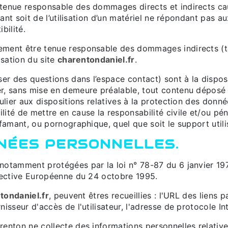
tenue responsable des dommages directs et indirects causé
tant soit de l’utilisation d’un matériel ne répondant pas a
bilité.
lement être tenue responsable des dommages indirects (
isation du site
charentondaniel.fr
.
ser des questions dans l’espace contact) sont à la disposi
r, sans mise en demeure préalable, tout contenu déposé 
culier aux dispositions relatives à la protection des donn
ité de mettre en cause la responsabilité civile et/ou pén
ffamant, ou pornographique, quel que soit le support util
NNÉES PERSONNELLES.
notamment protégées par la loi n° 78-87 du 6 janvier 197
irective Européenne du 24 octobre 1995.
tondaniel.fr
, peuvent êtres recueillies : l'URL des liens p
rnisseur d'accès de l'utilisateur, l'adresse de protocole Inte
enton ne collecte des informations personnelles relatives