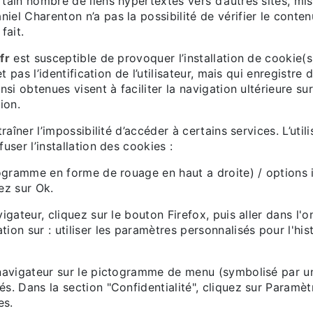
tain nombre de liens hypertextes vers d’autres sites, mis
el Charenton n’a pas la possibilité de vérifier le contenu
fait.
fr
est susceptible de provoquer l’installation de cookie(s) 
et pas l’identification de l’utilisateur, mais qui enregistre
nsi obtenues visent à faciliter la navigation ultérieure su
ion.
raîner l’impossibilité d’accéder à certains services. L’uti
user l’installation des cookies :
togramme en forme de rouage en haut a droite) / options i
ez sur Ok.
igateur, cliquez sur le bouton Firefox, puis aller dans l'o
ion sur : utiliser les paramètres personnalisés pour l'hi
u navigateur sur le pictogramme de menu (symbolisé par u
és. Dans la section "Confidentialité", cliquez sur Paramè
es.