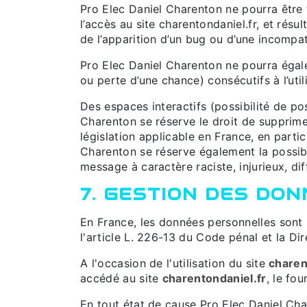
Pro Elec Daniel Charenton ne pourra être 
l’accès au site charentondaniel.fr, et résul
de l’apparition d’un bug ou d’une incompati
Pro Elec Daniel Charenton ne pourra éga
ou perte d’une chance) consécutifs à l’util
Des espaces interactifs (possibilité de po
Charenton se réserve le droit de supprime
législation applicable en France, en parti
Charenton se réserve également la possibil
message à caractère raciste, injurieux, di
7. GESTION DES DO
En France, les données personnelles sont 
l'article L. 226-13 du Code pénal et la D
A l'occasion de l'utilisation du site
charen
accédé au site
charentondaniel.fr
, le fou
En tout état de cause Pro Elec Daniel Char