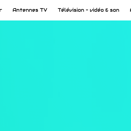
r
Antennes TV
Télévision - vidéo & son