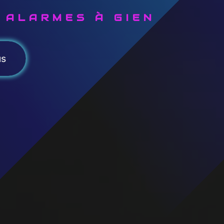
T ALARMES À GIEN
us