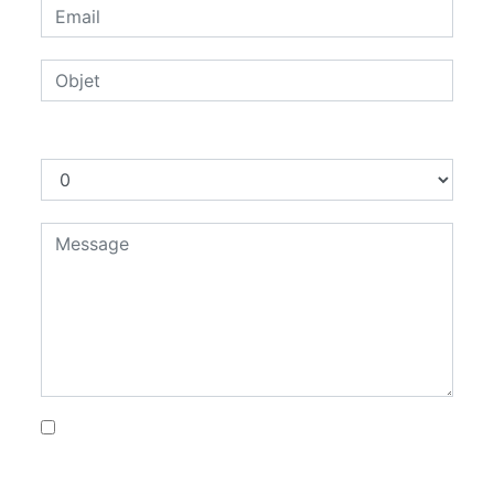
Combien font cinq plus six
En cochant cette case, j'accepte les
conditions particulières ci-dessous **