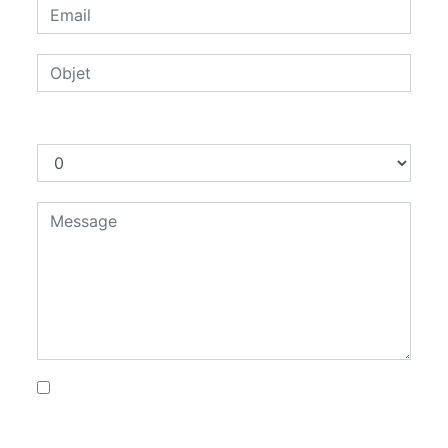
Combien font zéro plus quatre
En cochant cette case, j'accepte les
conditions particulières ci-dessous **