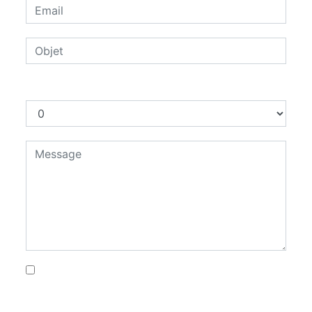
Combien font huit plus sept
En cochant cette case, j'accepte les
conditions particulières ci-dessous **