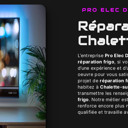
PRO ELEC
réparation frigo à
Chalet
L’entreprise
Pro Elec 
réparation frigo
, si v
d’une expérience et d’
oeuvre pour vous sati
projet de
réparation f
habitez à
Chalette-su
transmettre les rense
frigo
. Notre métier es
renforce encore plus n
qualifiée et travaille 