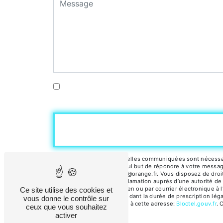
En cochant cette case, j'accepte les condi
** Les données personnelles communiquées sont nécessaires
sous-traitants dans le seul but de répondre à votre messag
45500 Gien d-charenton@orange.fr. Vous disposez de droits d
droit d’introduire une réclamation auprès d’une autorité de
l'Hôtel de Ville, 45500 Gien ou par courrier électronique 
Ce site utilise des cookies et
prise de contact puis pendant la durée de prescription léga
vous donne le contrôle sur
téléphonique, disponible à cette adresse:
Bloctel.gouv.fr
. 
ceux que vous souhaitez
activer