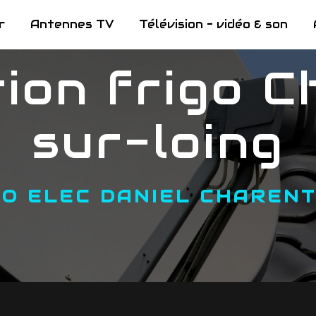
r
Antennes TV
Télévision - vidéo & son
sur-loing
RO ELEC DANIEL CHAREN