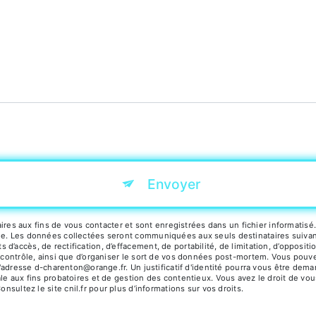
tions particulières ci-dessous **
Envoyer
 aux fins de vous contacter et sont enregistrées dans un fichier informatisé. 
e. Les données collectées seront communiquées aux seuls destinataires suivants:
’accès, de rectification, d’effacement, de portabilité, de limitation, d’opposit
 contrôle, ainsi que d’organiser le sort de vos données post-mortem. Vous pouvez
à l'adresse d-charenton@orange.fr. Un justificatif d'identité pourra vous être 
le aux fins probatoires et de gestion des contentieux. Vous avez le droit de vou
Consultez le site cnil.fr pour plus d’informations sur vos droits.