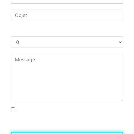
Combien font zéro plus sept
En cochant cette case, j'accepte les
conditions particulières ci-dessous **